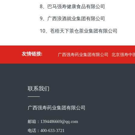
8、巴马强寿健康食品有限公司
9、广西浪酒就业集团有限公司
10、苍梧天下茶仓茶业集团有限公司
友情链接:
广西强寿药业集团有限公司
北京强寿中
联系我们
广西强寿药业集团有限公司
邮箱：1394486669@qq.com
电话：400-633-3721